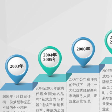
2006年
2004年
2005年
2003年
2007
成功
2006年公司在许总
牌相
的带领下，诞生一
品全
2004至2005年成功
大批优秀经销商和
时，
代理全国知名品
市场服务人员，正
2003年4月13日怀
莉华
牌“花式宫内节育
规化运营管理。
揣一份梦想和坚忍
业类
器”连续三年销售
不拔的创业精神，
业家
冠军，并成为全国