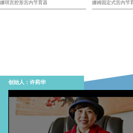
娜琪宫腔形宫内节育器
娜姆固定式宫内节
创始人：许莉华