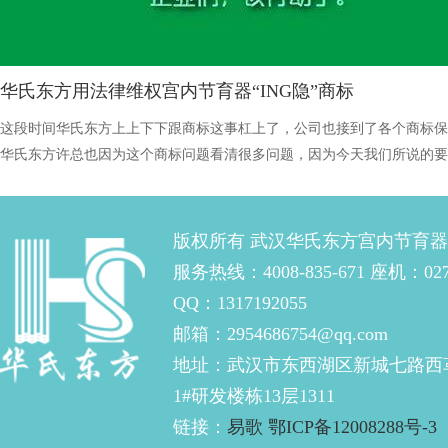
华氏东方用法律维权宫内节育器“ING隐”商标
这段时间华氏东方上上下下跟商标这事杠上了，公司也接到了各个商标保
华氏东方许总也因为这个商标问题看清很多问题，因为今天我们所说的要
华氏东方许总亲自设计并赋予其意义内涵的，最重要的是在我们做的这个
器”产品行业里，针对性去打法律的擦边球，来抢注这个在行业内具有悠
于保护期暂未实际用的商标。谈到商标，我们还是需要科普一下：商标(trade 
版权所有 武汉华氏东方宫内节育
个专...
服务热线：4008-835-671 座机：027-
QQ：1317192055
邮箱：2954686754@qq.com
地址：武汉市东西湖区新城七路西
1#研发楼栋13层1311
链接：
易歌
鄂ICP备12008288号-3