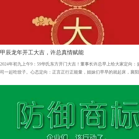
甲辰龙年开工大吉，许总真情赋能
2024年初九上午9：59华氏东方开门大吉！董事长许总早上给大家定向
司一起吃饺子。心态定向：正言正行正能量，姐妹们早早的就起床，襄阳
还没亮就出发赶火车，奔赴到华氏东方的大本营，开启新一年的健康又温
器事业。