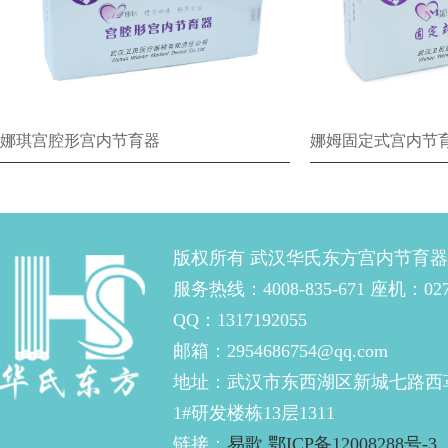
娜琪宫腔形宫内节育器
娜姆固定式宫内节
版权所有 武汉华氏东方宫内节育
服务热线：4008-835-671 座机：027-
QQ：1317192055
邮箱：2954686754@qq.com
地址：武汉市东西湖区新城七路西
1#研发楼栋13层1311
链接：
易歌
鄂ICP备12008288号-3